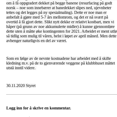
om å få oppgradert dekket på begge banene (resurfacing på godt
norsk – noe som innebærer at banedekket slipes ned, ujevnheter
tettes og det legges på ny spesialmaling). Dette er noe man er
anbefalt å gjøre med 5-7 års mellomrom, og det er nå svært på
overtid å få gjort dette. Slikt nytt dekke er relativt kostbart, men vi
håper (på grunn av noe akkumulerte midler) å kunne gjennomføre
dette uten å måtte øke kontingenten for 2021. Arbeidet er ment utfø
så tidlig som mulig til våren, helst i løpet av april måned. Men dette
avhenger naturligvis en del av været.
Som en følge av de nevnte kostnadene har arbeidet med å skifte
kledning m.v. på de to gjenværende veggene på klubbhuset måttet
utstå inntil videre.
30.11.2020 Styret
Logg inn for å skrive en kommentar.