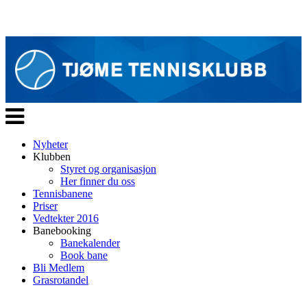
Veksle
navigasjon
Nyheter
Klubben
Styret og organisasjon
Her finner du oss
Tennisbanene
Priser
Vedtekter 2016
Banebooking
Banekalender
Book bane
Bli Medlem
Grasrotandel