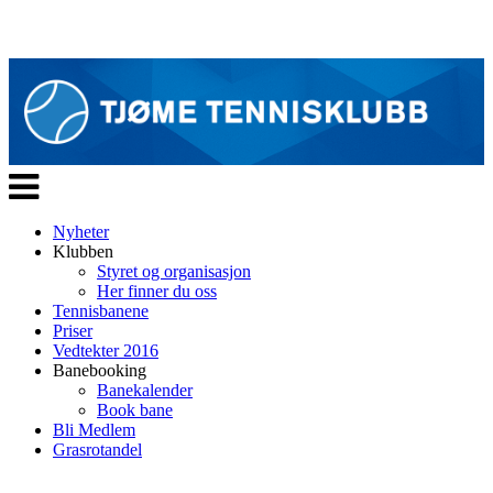
Veksle
navigasjon
Nyheter
Klubben
Styret og organisasjon
Her finner du oss
Tennisbanene
Priser
Vedtekter 2016
Banebooking
Banekalender
Book bane
Bli Medlem
Grasrotandel