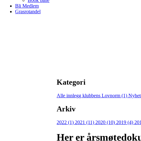
Book bane
Bli Medlem
Grasrotandel
Kategori
Alle innlegg
klubbens Lovnorm (1)
Nyhet
Arkiv
2022 (1)
2021 (11)
2020 (10)
2019 (4)
201
Her er årsmøtedok