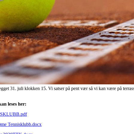
gget 31. juli klokken 15. Vi satser på pent vær så vi kan være på terr
an leses her:
NISKLUBB.pdf
jøme Tennisklubb.docx