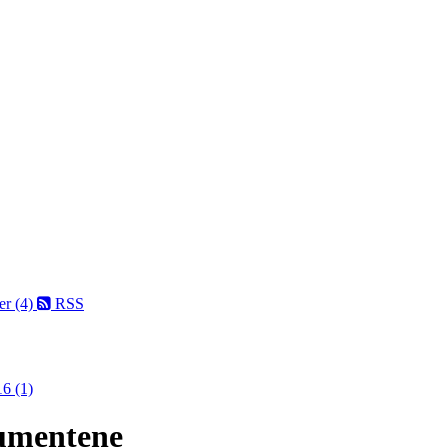
er (4)
RSS
6 (1)
umentene