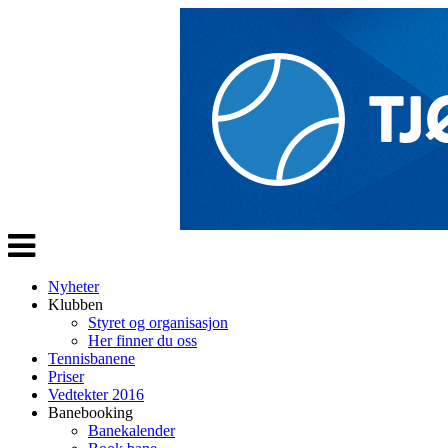
Veksle
navigasjon
Nyheter
Klubben
Styret og organisasjon
Her finner du oss
Tennisbanene
Priser
Vedtekter 2016
Banebooking
Banekalender