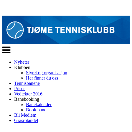
Veksle
navigasjon
Nyheter
Klubben
Styret og organisasjon
Her finner du oss
Tennisbanene
Priser
Vedtekter 2016
Banebooking
Banekalender
Book bane
Bli Medlem
Grasrotandel