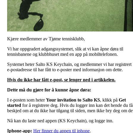
Kjære medlemmer av Tjøme tennisklubb,
Vi har oppgradert adgangssystemet, slik at vi kan åpne døra til
tennisbanene og klubbhuset med en app på mobiltelefonen.
Systemet heter Salto KS Keychain, og medlemmer vi har registrert
e-postadresse til har fått to e-poster med informasjon om dette.
Hvis du ikke har fått e-post, se lenger ned i artikkelen.
Dette må du gjøre for å kunne åpne døra:
I e-posten som heter
Your invitation to Salto KS
, klikk på
Get
started
for å registrere deg. Hvis du logger inn kan det hende du få
beskjed om at du ikke har tilgang til siden, men ikke bry deg om de
Nå kan du laste ned appen (KS Keychain), og logge inn.
Iphone-app:
Her finner du appen til iphone
.