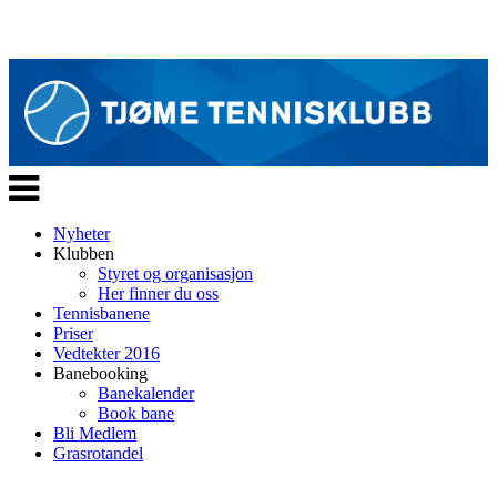
Veksle
navigasjon
Nyheter
Klubben
Styret og organisasjon
Her finner du oss
Tennisbanene
Priser
Vedtekter 2016
Banebooking
Banekalender
Book bane
Bli Medlem
Grasrotandel