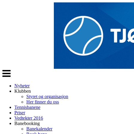
Veksle
navigasjon
Nyheter
Klubben
Styret og organisasjon
Her finner du oss
Tennisbanene
Priser
Vedtekter 2016
Banebooking
Banekalender