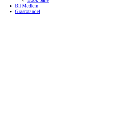
Book bane
Bli Medlem
Grasrotandel