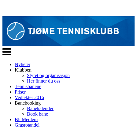
Veksle
navigasjon
Nyheter
Klubben
Styret og organisasjon
Her finner du oss
Tennisbanene
Priser
Vedtekter 2016
Banebooking
Banekalender
Book bane
Bli Medlem
Grasrotandel