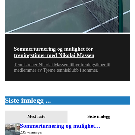
Sommerturnering og mulighet for
treningstimer med Nikolai Massen
Tennistrener Nikolai Massen tilbyr treningstimer til
medlemmer av Tjøme tennisklubb i sommer.
Siste innlegg ...
Mest leste
Siste innlegg
Sommerturnering og mulighet…
235 visninger