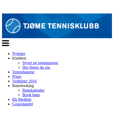
Veksle
navigasjon
Nyheter
Klubben
Styret og organisasjon
Her finner du oss
Tennisbanene
Priser
Vedtekter 2016
Banebooking
Banekalender
Book bane
Bli Medlem
Grasrotandel