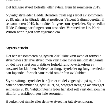
Det tidligere styret fortsatte, etter avtale, frem til sommeren 2019.
Nyvalgt styreleder Hedda Berntsen trakk seg i løpet av sommeren
2019, uten å ha tiltrådt, slik at nestleder Vincent Galtung deretter, fr
sensommeren 2019, har måttet fungere som styreleder. Styremedle
Hilde Galtung har fungert som nestleder. Varamedlem Liv Karin
Wilson har fungert som styremedlem.
Styrets arbeid
Det har sensommeren og høsten 2019 ikke vært avholdt formelle
styremøter i det nye styret, men vært flere møter mellom det gamle
og det nye styret om praktiske forhold rundt overtakelsen av
ansvaret for klubben. Videre har fung. styreleder og fung. nestleder
hatt løpende uformelt samarbeid om driften av klubben.
Styret v/fung. styreleder har fjernet en del vegetasjon på og rundt
banene sensommer og høst 2019, og besørget stenging av anlegget
senhøstes 2019. Valgkomiteens leder har stort sett vært den som ha
stått for gressklippingen hele sesongen.
Hverken det gamle eller det nye styret har tatt styrehonorar.