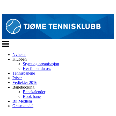
Veksle
navigasjon
Nyheter
Klubben
Styret og organisasjon
Her finner du oss
Tennisbanene
Priser
Vedtekter 2016
Banebooking
Banekalender
Book bane
Bli Medlem
Grasrotandel