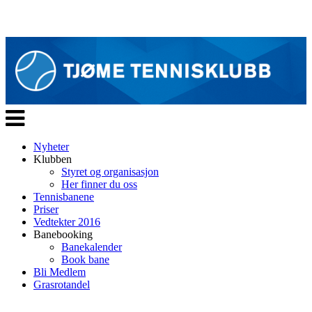
Veksle
navigasjon
Nyheter
Klubben
Styret og organisasjon
Her finner du oss
Tennisbanene
Priser
Vedtekter 2016
Banebooking
Banekalender
Book bane
Bli Medlem
Grasrotandel