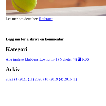
Les mer om dette her:
Referatet
Logg inn for å skrive en kommentar.
Kategori
Alle innlegg
klubbens Lovnorm (1)
Nyheter (4)
RSS
Arkiv
2022 (1)
2021 (11)
2020 (10)
2019 (4)
2016 (1)