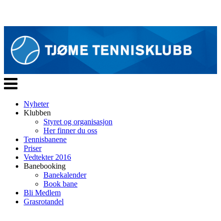
Veksle
navigasjon
Nyheter
Klubben
Styret og organisasjon
Her finner du oss
Tennisbanene
Priser
Vedtekter 2016
Banebooking
Banekalender
Book bane
Bli Medlem
Grasrotandel